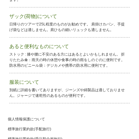
ザック(荷物)について
日帰りのツアーで25L程度のものがお勧めです。 肩掛けカバン、手提
げ袋などは適しません。肩ひもの細いリュックも適しません。
あると便利なものについて
ストック : 膝や腰に不安のある方にはあるとよいかもしれません。 折
りたたみ傘：雨天の時の休憩や食事の時の雨をしのぐのに便利です。
防水用のビニール袋：デジカメや携帯の防水用に便利です。
服装について
別紙に詳細を書いてありますが、ジーンズや綿製品は適しておりませ
ん。ジャージで速乾性のあるものが便利です。
個人情報保護について
標準旅行業約款(手配旅行)
標準旅行業約款(受注型企画旅行)