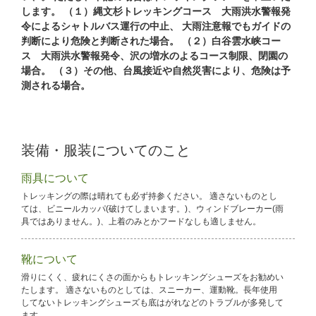
します。
（１）縄文杉トレッキングコース 大雨洪水警報発
令によるシャトルバス運行の中止、
大雨注意報でもガイドの
判断により危険と判断された場合。
（２）白谷雲水峡コー
ス 大雨洪水警報発令、沢の増水のよるコース制限、閉園の
場合。
（３）その他、台風接近や自然災害により、危険は予
測される場合。
装備・服装についてのこと
雨具について
トレッキングの際は晴れても必ず持参ください。 適さないものとし
ては、ビニールカッパ(破けてしまいます。)、ウィンドブレーカー(雨
具ではありません。)、上着のみとかフードなしも適しません。
靴について
滑りにくく、疲れにくさの面からもトレッキングシューズをお勧めい
たします。 適さないものとしては、スニーカー、運動靴。長年使用
してないトレッキングシューズも底はがれなどのトラブルが多発して
ます。