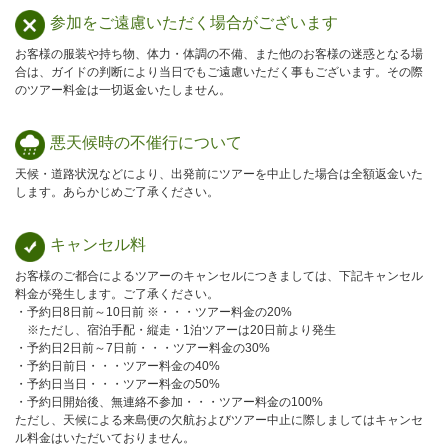
参加をご遠慮
いただく場合が
ございます
お客様の服装や持ち物、体力・体調の不備、また他のお客様の迷惑となる場
合は、ガイドの判断により当日でもご遠慮いただく事もございます。その際
のツアー料金は一切返金いたしません。
悪天候時の
不催行について
天候・道路状況などにより、出発前にツアーを中止した場合は全額返金いた
します。あらかじめご了承ください。
キャンセル料
お客様のご都合によるツアーのキャンセルにつきましては、下記キャンセル
料金が発生します。ご了承ください。
・予約日8日前～10日前 ※・・・ツアー料金の20%
※ただし、宿泊手配・縦走・1泊ツアーは20日前より発生
・予約日2日前～7日前・・・ツアー料金の30%
・予約日前日・・・ツアー料金の40%
・予約日当日・・・ツアー料金の50%
・予約日開始後、無連絡不参加・・・ツアー料金の100%
ただし、天候による来島便の欠航およびツアー中止に際しましてはキャンセ
ル料金はいただいておりません。