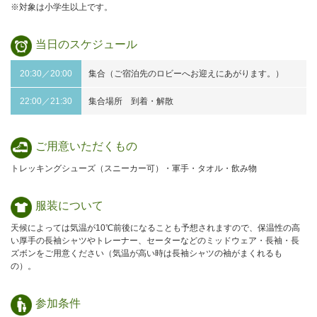
※対象は小学生以上です。
当日の
スケジュール
20:30／20:00
集合（ご宿泊先のロビーへお迎えにあがります。）
22:00／21:30
集合場所 到着・解散
ご用意
いただくもの
トレッキングシューズ（スニーカー可）・軍手・タオル・飲み物
服装について
天候によっては気温が10℃前後になることも予想されますので、保温性の高
い厚手の長袖シャツやトレーナー、セーターなどのミッドウェア・長袖・長
ズボンをご用意ください（気温が高い時は長袖シャツの袖がまくれるも
の）。
参加条件