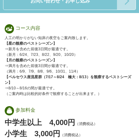
お問い合わせ・お申し込み
コース内容
人工の明かりがない知床の夜空をご案内致します。
【星の観察のベストシーズン】
⇒新月を含めた前後3日間が最適です。
（新月：6/24、7/23、8/22、9/20、10/20）
【月の観察のベストシーズン】
⇒満月を含めた前後3日間が最適です。
（満月：6/9、7/9、8/8、9/6、10/31、11/4）
【ペルセウス座流星群（7/17～8/24 極大：8/13）を観察するベストシーズ
ン】
⇒8/10～8/16の間が最適です。
（ご案内時は比較的好条件で観察することが出来ます。）
参加料金
中学生以上 4,000円
（消費税込）
小学生 3,000円
（消費税込）