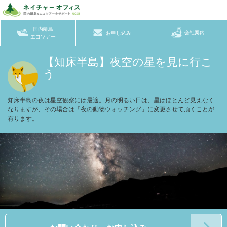
国内離島
会社案内
お申し込み
エコツアー
【知床半島】夜空の星を見に行こ
う
知床半島の夜は星空観察には最適。月の明るい日は、星はほとんど見えなく
なりますが、その場合は「夜の動物ウォッチング」に変更させて頂くことが
有ります。