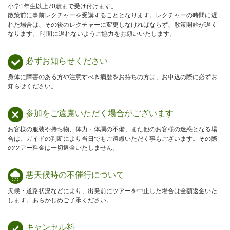
小学1年生以上70歳まで受け付けます。
散策前に事前レクチャーを受講することとなります。レクチャーの時間に遅
れた場合は、その後のレクチャーに変更しなければならず、散策開始が遅く
なります。 時間に遅れないようご協力をお願いいたします。
必ずお知らせ
ください
身体に障害のある方や注意すべき病歴をお持ちの方は、お申込の際に必ずお
知らせください。
参加をご遠慮
いただく場合が
ございます
お客様の服装や持ち物、体力・体調の不備、また他のお客様の迷惑となる場
合は、ガイドの判断により当日でもご遠慮いただく事もございます。その際
のツアー料金は一切返金いたしません。
悪天候時の
不催行について
天候・道路状況などにより、出発前にツアーを中止した場合は全額返金いた
します。あらかじめご了承ください。
キャンセル料