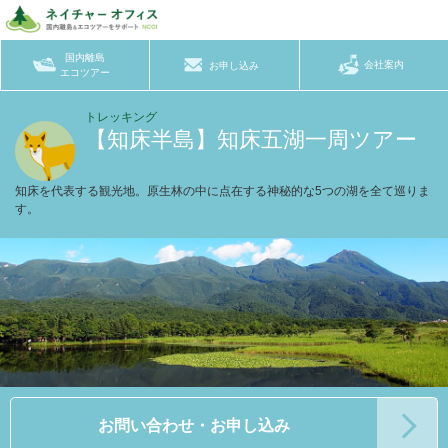
国内離島
会社案内
お申し込み
エコツアー
トレッキング
【知床半島】知床五湖一周ツアー
知床を代表する観光地。原生林の中に点在する神秘的な5つの湖を全て巡りま
す。
お問い合わせ・お申し込み