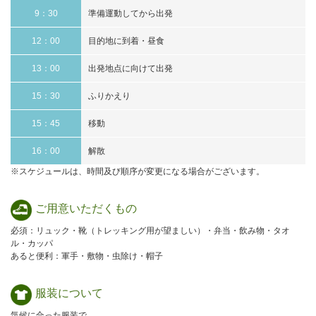
9：30
準備運動してから出発
12：00
目的地に到着・昼食
13：00
出発地点に向けて出発
15：30
ふりかえり
15：45
移動
16：00
解散
※スケジュールは、時間及び順序が変更になる場合がございます。
ご用意
いただくもの
必須：リュック・靴（トレッキング用が望ましい）・弁当・飲み物・タオ
ル・カッパ
あると便利：軍手・敷物・虫除け・帽子
服装について
気候に合った服装で。