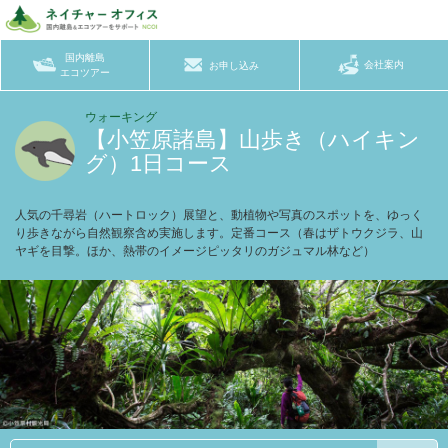
国内離島
会社案内
お申し込み
エコツアー
ウォーキング
【小笠原諸島】山歩き（ハイキン
グ）1日コース
人気の千尋岩（ハートロック）展望と、動植物や写真のスポットを、ゆっく
り歩きながら自然観察含め実施します。定番コース（春はザトウクジラ、山
ヤギを目撃。ほか、熱帯のイメージピッタリのガジュマル林など）